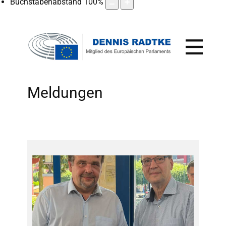
Buchstabenabstand
100
%
Meldungen