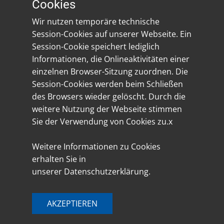
Cookies
industriepolitischen Weichenstellungen.
Wir nutzen temporäre technische
Dennoch eine gute Nachricht für das VW
Session-Cookies auf unserer Webseite. Ein
Werk in
Session-Cookie speichert lediglich
Emden.
Informationen, die Onlineaktivitäten einer
einzelnen Browser-Sitzung zuordnen. Die
Jens Gieseke betonte die europäische
Session-Cookies werden beim Schließen
Dimension:
des Browsers wieder gelöscht. Durch die
„
Die Transformation der Automobilindustrie
weitere Nutzung der Webseite stimmen
entscheidet sich nicht allein national. Wir
Sie der Verwendung von Cookies zu.x
brauchen eine europäische Industriepolitik,
die technologische Souveränität ermöglicht,
Weitere Informationen zu Cookies
Wettbewerbsfähigkeit sichert und gleichzeitig
erhalten Sie in
Standorte wie Emden stärkt. Nur dann werden
unserer Datenschutzerklärung.
Investitionen, Innovationen und Beschäftigung
in Europa gehalten.
“
AKZEPTIEREN
CDA-Bundesvorsitzender Dennis Radtke
hob die arbeitsmarktpolitische