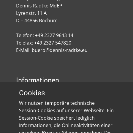
Dennis Radtke MdEP
Lyrenstr. 11 A
D – 44866 Bochum
Telefon: +49 2327 9643 14
Telefax: +49 2327 547820
E-Mail: buero@dennis-radtke.eu
Informationen
Cookies
Impressum
Wir nutzen temporäre technische
Datenschutz
Session-Cookies auf unserer Webseite. Ein
Session-Cookie speichert lediglich
Social Media
Informationen, die Onlineaktivitäten einer
einzelnen Browser-Sitzung zuordnen. Die