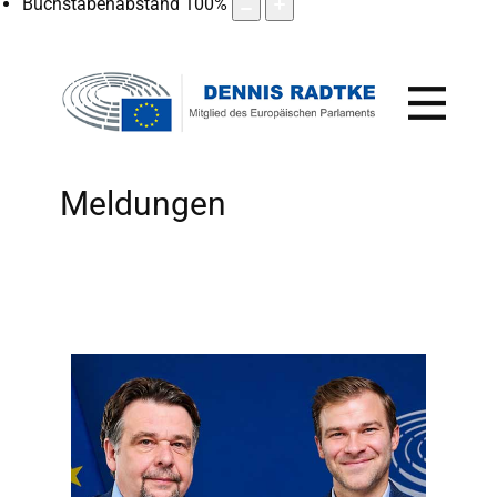
Buchstabenabstand
100
%
Meldungen