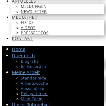
AKTUELLES
MELDUNGEN
NEWSLETTER
MEDIATHEK
FOTOS
VIDEOS
PRESSEFOTOS
KONTAKT
Home
Über mich
Biografie
Im Gespräch
Meine Arbeit
Standpunkte
Arbeitswoche
Ausschüsse
Delegationen
Mein Team
Unser Ruhrgebiet