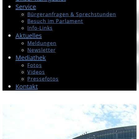
Service
Bürgeranfragen & Sprechstunden
Besuch im Parlament
Info-Links
Aktuelles
Meldungen
Newsletter
Mediathek
Fotos
Videos
Pressefotos
Kontakt